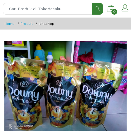
0
Home
Produk
Ichashop