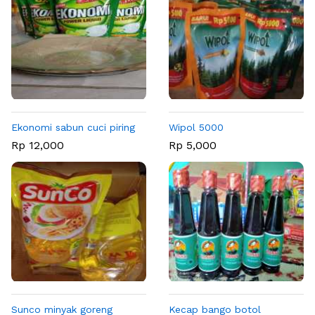
Ekonomi sabun cuci piring
Wipol 5000
Rp 12,000
Rp 5,000
Sunco minyak goreng
Kecap bango botol