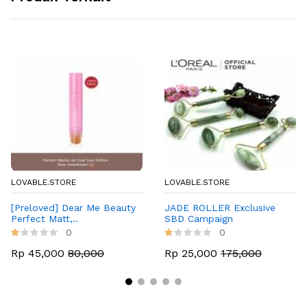
LOVABLE.STORE
LOVABLE.STORE
[Preloved] Dear Me Beauty
JADE ROLLER Exclusive
Perfect Matt,..
SBD Campaign
0
0
Rp 45,000
80,000
Rp 25,000
175,000