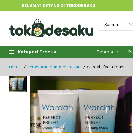
SELAMAT DATANG DI TOKODESAKU
Kategori Produk
Belanja
P
Home
Perawatan dan Kecantikan
Wardah facialfoam