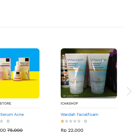
.STORE
ICHASHOP
t Serum Acne
Wardah facialfoam
0
0
000
75,000
Rp 22,000