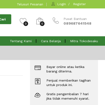
Login
Register
Telusuri Pesanan
Pusat Bantuan
Cari
089687641548
0
0
Tentang Kami
Cara Belanja
Mitra Tokodesaku
Bayar online atau ketika
barang diterima.
Penjual memberikan tagihan
untuk produk ini.
Gratis pengembalian 7 hari
jika tidak memenuhi syarat.