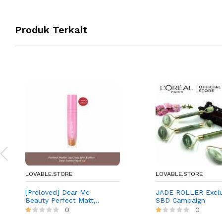
Produk Terkait
LOVABLE.STORE
LOVABLE.STORE
[Preloved] Dear Me
JADE ROLLER Exclu
Beauty Perfect Matt,..
SBD Campaign
0
0